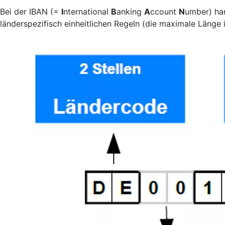
Bei der IBAN (=
I
nternational
B
anking
A
ccount
N
umber) han
länderspezifisch einheitlichen Regeln (die maximale Länge is